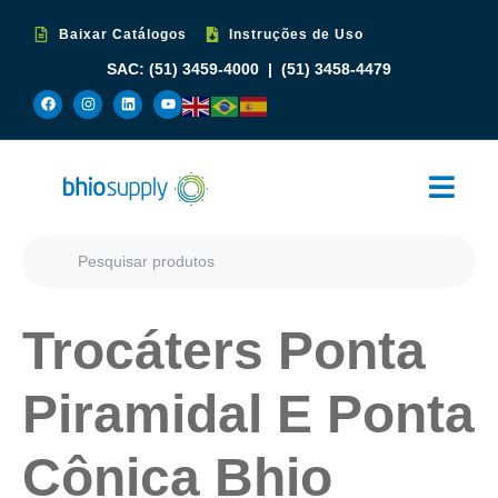
Baixar Catálogos
Instruções de Uso
SAC:
(51) 3459-4000
|
(51) 3458-4479
Trocáters Ponta
Piramidal E Ponta
Cônica Bhio