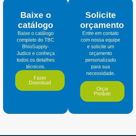
Baixe o
Solicite
catálogo
orçamento
Baixe o catálogo
Entre em contato
completo do TBC
com nossa equipe
BhioSupply-
e solicite um
Judice e conheça
orçamento
todos os detalhes
personalizado
técnicos.
para sua
necessidade.
Fazer
Download
Orçar
Produto