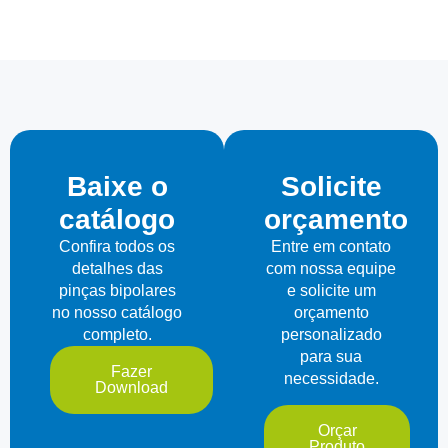
Baixe o
Solicite
catálogo
orçamento
Confira todos os
Entre em contato
detalhes das
com nossa equipe
pinças bipolares
e solicite um
no nosso catálogo
orçamento
completo.
personalizado
para sua
Fazer
necessidade.
Download
Orçar
Produto