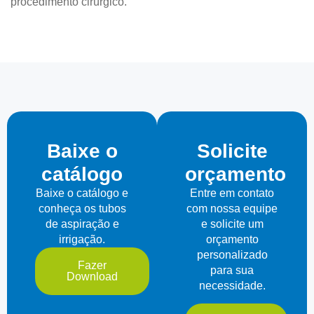
procedimento cirúrgico.
Baixe o
Solicite
catálogo
orçamento
Baixe o catálogo e
Entre em contato
conheça os tubos
com nossa equipe
de aspiração e
e solicite um
irrigação.
orçamento
personalizado
Fazer
para sua
Download
necessidade.