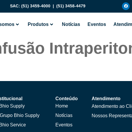
SAC:
(51) 3459-4000
|
(51) 3458-4479
somos
Produtos
Notícias
Eventos
Atendim
fusão Intraperito
stitucional
Conteúdo
Atendimento
Bhio Supply
Home
Atendimento ao Cli
Grupo Bhio Supply
Notícias
Nossos Represent
Bhio Service
Eventos