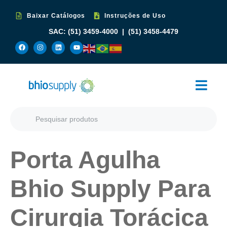
Baixar Catálogos
Instruções de Uso
SAC:
(51) 3459-4000
|
(51) 3458-4479
Porta Agulha
Bhio Supply Para
Cirurgia Torácica