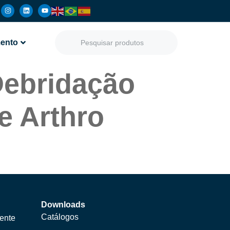
ento
Debridação
e Arthro
Downloads
Catálogos
ente