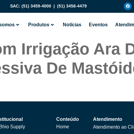
SAC:
(51) 3459-4000
|
(51) 3458-4479
somos
Produtos
Notícias
Eventos
Atendim
om Irrigação Ara 
ssiva De Mastóid
stitucional
Conteúdo
Atendimento
Bhio Supply
Home
Atendimento ao Cli