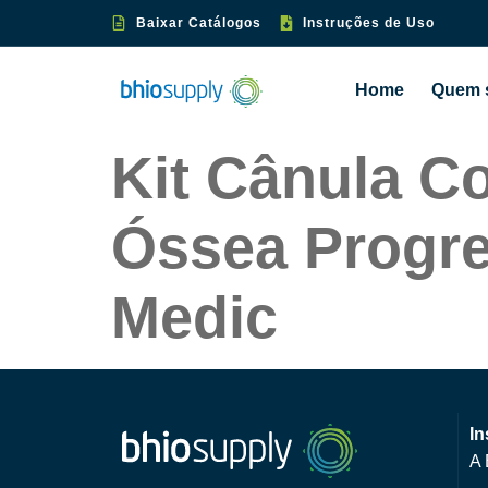
Baixar Catálogos
Instruções de Uso
Home
Quem 
Kit Cânula C
Óssea Progre
Medic
In
A 