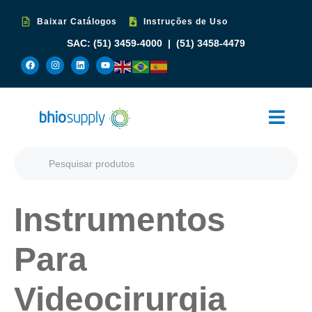
Baixar Catálogos
Instruções de Uso
SAC:
(51) 3459-4000
|
(51) 3458-4479
Instrumentos
Para
Videocirurgia