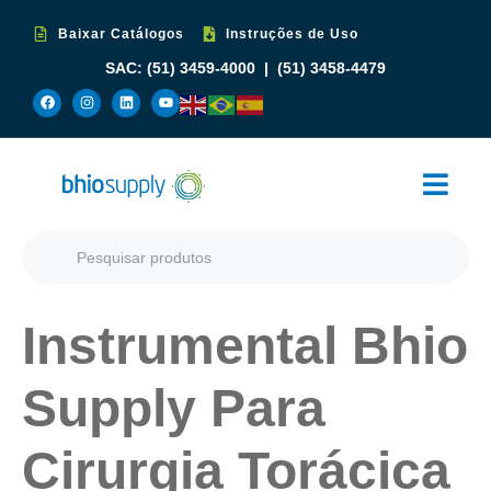
Baixar Catálogos
Instruções de Uso
SAC:
(51) 3459-4000
|
(51) 3458-4479
Instrumental Bhio
Supply Para
Cirurgia Torácica