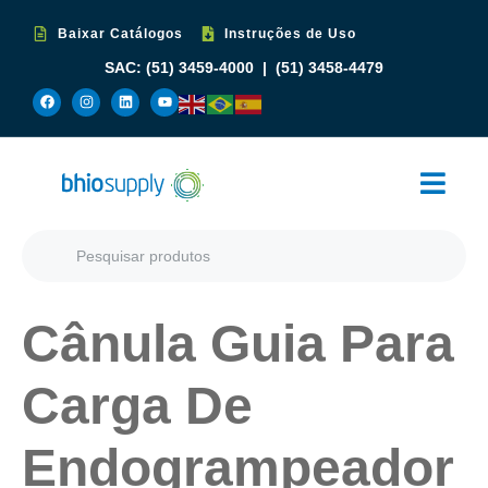
Baixar Catálogos
Instruções de Uso
SAC:
(51) 3459-4000
|
(51) 3458-4479
Cânula Guia Para
Carga De
Endogrampeador